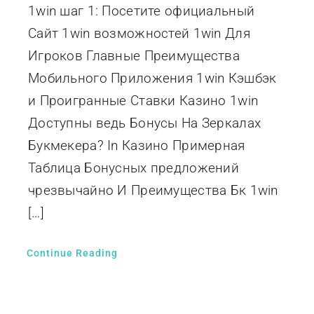
1win шаг 1: Посетите официальный
Сайт 1win возможностей 1win Для
Игроков Главные Преимущества
Мобильного Приложения 1win Кэшбэк
и Проигранные Ставки Казино 1win
Доступны ведь Бонусы На Зеркалах
Букмекера? In Казино Примерная
Таблица Бонусных предложений
чрезвычайно И Преимущества Бк 1win
[…]
Continue Reading