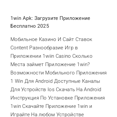
1win Apk: Загрузите Приложение
Бесплатно 2025
Мобильное Казино И Сайт Ставок
Content Разнообразие Игр в
Приложении 1wiin Casino Сколько
Места займет Приложение 1win?
Возможности Мобильного Приложения
1 Win Для Android Доступные Каналы
Для Устройств Ios Скачать На Android
Инструкция По Установке Приложения
1win Скачайте Приложение 1win и
Играйте На любом Устройстве