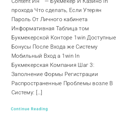
Content Ин” “— Букмекер И Казино In
прохода Что сделать, Если Утерян
Пароль От Личного кабинета
Информативная Таблица том
Букмекерской Конторе 1win Доступные
Бонусы После Входа же Систему
Мобильный Вход а 1win In
Букмекерская Компания Шаг 3:
Заполнение Формы Регистрации
Распространенные Проблемы возле В
Систему: […]
Continue Reading