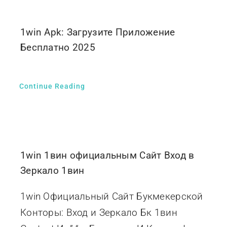
Contáctenos
1win Apk: Загрузите Приложение
Бесплатно 2025
Continue Reading
1win 1вин официальным Сайт Вход в
Зеркало 1вин
1win Официальный Сайт Букмекерской
Конторы: Вход и Зеркало Бк 1вин