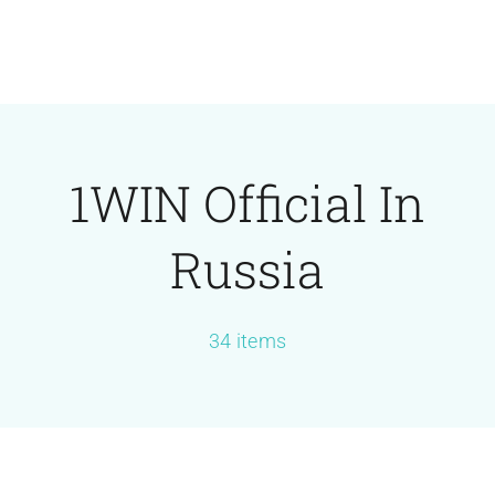
Skip
to
Toggl
content
Navig
Inicio
1WIN Official In
Nosortos
Russia
Servicios
34 items
Preguntas Frecuentes
Noticias