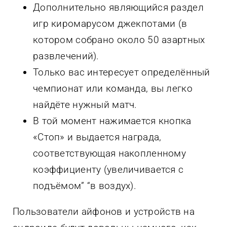
Дополнительно являющийся раздел
игр киромарусом джекпотами (в
котором собрано около 50 азартных
развлечений).
Только вас интересует определённый
чемпионат или команда, вы легко
найдёте нужный матч.
В той момент нажимается кнопка
«Стоп» и выдается награда,
соответствующая накопленному
коэффициенту (увеличивается с
подъёмом” “в воздух).
Пользователи айфонов и устройств на