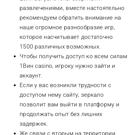
развлечениями, вместе настоятельно
рекомендуем обратить внимание на
наше огромное разнообразие игр,
которое насчитывает достаточно
1500 различных возможных.
Чтобы получить доступ ко всем силам
1Вин casino, игроку нужно зайти и
аккаунт.
Если у вас возникли трудности с
доступом нему сайту, зеркало
позволит вам выйти в платформу и
продолжать опыт без лишних
задержек.
Же связи с вторым на территории