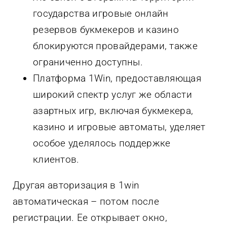
государства игровые онлайн
резервов букмекеров и казино
блокируются провайдерами, также
ограниченно доступны.
Платформа 1Win, предоставляющая
широкий спектр услуг же области
азартных игр, включая букмекера,
казино и игровые автоматы, уделяет
особое уделялось поддержке
клиентов.
Другая авторизация в 1win
автоматическая – потом после
регистрации. Ее открывает окно,