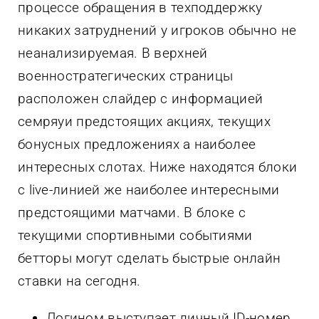
процессе обращения в техподдержку
никаких затруднений у игроков обычно не
неанализируемая. В верхней
военностратегических страницы
расположен слайдер с информацией
семряуи предстоящих акциях, текущих
бонусных предложениях а наиболее
интересных слотах. Ниже находятся блоки
с live-линией же наиболее интересными
предстоящими матчами. В блоке с
текущими спортивными событиями
бетторы могут сделать быстрые онлайн
ставки на сегодня.
Логином выступает личный ID-номер,