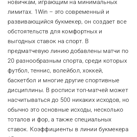
новичкам, играющим на минимальных
лимитах. 1Win – это современный и
развивающийся букмекер, он создает все
обстоятельств для комфортных и
выгодных ставок на спорт. В
предматчевую линию добавлены матчи по
20 разнообразным спорта, среди которых
футбол, теннис, волейбол, хоккей,
баскетбол и многие другие спортивные
дисциплины. В росписи топ-матчей может
насчитываться до 500 никаких исходов, но
обычно это основные исходы, несколько
тоталов и фор, а также специальных
ставок. Коэффициенты в линии букмекера