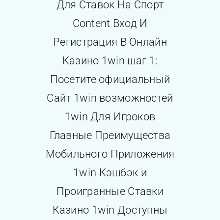
Для Ставок На Спорт
Contáctenos
Content Вход И
Регистрация В Онлайн
Казино 1win шаг 1:
Посетите официальный
Сайт 1win возможностей
1win Для Игроков
Главные Преимущества
Мобильного Приложения
1win Кэшбэк и
Проигранные Ставки
Казино 1win Доступны