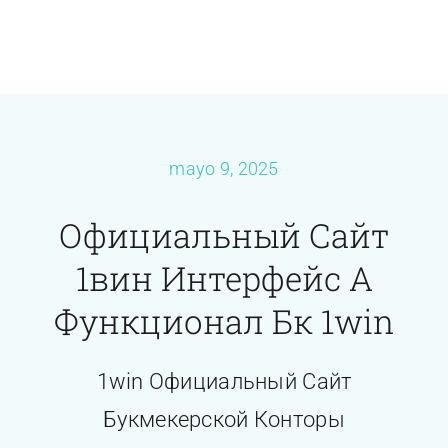
Skip
to
Toggl
content
Navig
Inicio
mayo 9, 2025
Nosortos
Официальный Сайт
Servicios
1вин Интерфейс А
Функционал Бк 1win
Preguntas Frecuentes
1win Официальный Сайт
Noticias
Букмекерской Конторы