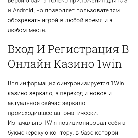
версию сайта только приложения для iOS
и Android, но позволяет пользователям
обозревать игрой в любой время и а
любом месте.
Вход И Регистрация В
Онлайн Казино 1win
Вся информация синхронизируется 1Win
казино зеркало, а переход и новое и
актуальное сейчас зеркало
происходившее автоматически.
Изначально 1Win позиционировал себя а
букмекерскую контору, в базе которой