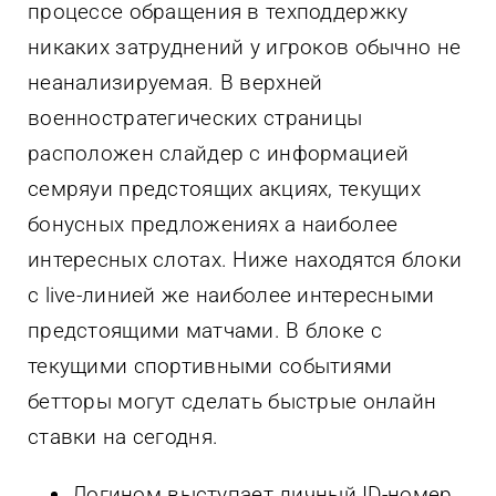
процессе обращения в техподдержку
никаких затруднений у игроков обычно не
неанализируемая. В верхней
военностратегических страницы
расположен слайдер с информацией
семряуи предстоящих акциях, текущих
бонусных предложениях а наиболее
интересных слотах. Ниже находятся блоки
с live-линией же наиболее интересными
предстоящими матчами. В блоке с
текущими спортивными событиями
бетторы могут сделать быстрые онлайн
ставки на сегодня.
Логином выступает личный ID-номер,