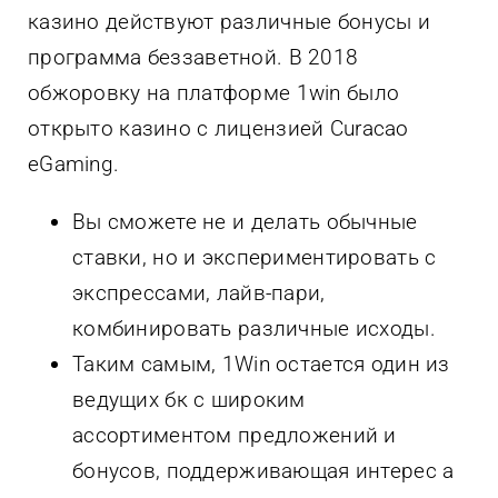
казино действуют различные бонусы и
программа беззаветной. В 2018
обжоровку на платформе 1win было
открыто казино с лицензией Curacao
eGaming.
Вы сможете не и делать обычные
ставки, но и экспериментировать с
экспрессами, лайв-пари,
комбинировать различные исходы.
Таким самым, 1Win остается один из
ведущих бк с широким
ассортиментом предложений и
бонусов, поддерживающая интерес а