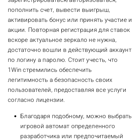
пополнить счет, вывести выигрыш,
активировать бонус или принять участие и
акции. Повторная регистрация для ставок
вскоре актуальное зеркало не нужна,
достаточно вошли в действующий аккаунт
по логину а паролю. Стоит учесть, что
1Win стремились обеспечить
легитимность а безопасность своих
пользователей, предоставляя все услуги
согласно лицензии.
Благодаря подобному, можно выбрать
игровой автомат определенного
разработчика или предпочитаемый