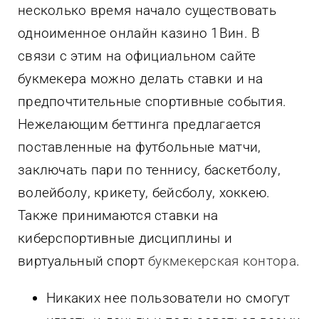
несколько время начало существовать
одноименное онлайн казино 1Вин. В
связи с этим на официальном сайте
букмекера можно делать ставки и на
предпочтительные спортивные события.
Нежелающим беттинга предлагается
поставленные на футбольные матчи,
заключать пари по теннису, баскетболу,
волейболу, крикету, бейсболу, хоккею.
Также принимаются ставки на
киберспортивные дисциплины и
виртуальный спорт
букмекерская контора
.
Никаких нее пользователи но смогут