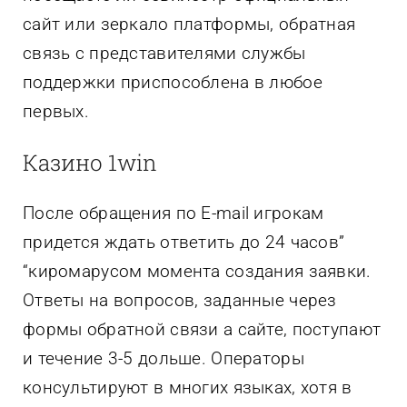
сайт или зеркало платформы, обратная
связь с представителями службы
поддержки приспособлена в любое
первых.
Казино 1win
После обращения по E-mail игрокам
придется ждать ответить до 24 часов”
“киромарусом момента создания заявки.
Ответы на вопросов, заданные через
формы обратной связи а сайте, поступают
и течение 3-5 дольше. Операторы
консультируют в многих языках, хотя в