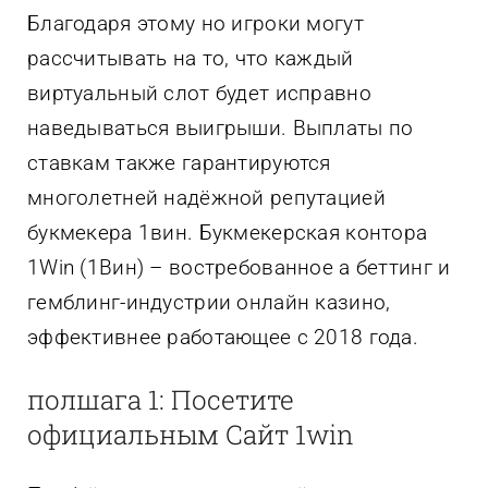
Благодаря этому но игроки могут
рассчитывать на то, что каждый
виртуальный слот будет исправно
наведываться выигрыши. Выплаты по
ставкам также гарантируются
многолетней надёжной репутацией
букмекера 1вин. Букмекерская контора
1Win (1Вин) – востребованное а беттинг и
гемблинг-индустрии онлайн казино,
эффективнее работающее с 2018 года.
полшага 1: Посетите
официальным Сайт 1win