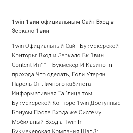
1win 1вин официальным Сайт Вход в
Зеркало 1вин
1win Официальный Сайт Букмекерской
Конторы: Вход и Зеркало Бк 1вин
Content Ин” “— Букмекер И Казино In
прохода Что сделать, Если Утерян
Пароль От Личного кабинета
Информативная Таблица том
Букмекерской Конторе 1win Доступные
Бонусы После Входа же Систему
Мобильный Вход а 1win In
Букмекерская Компания Шаг 3: