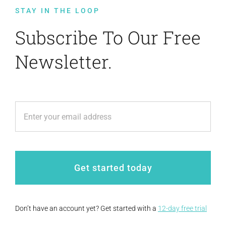
STAY IN THE LOOP
Subscribe To Our Free
Newsletter.
Get started today
Don’t have an account yet? Get started with a
12-day free trial