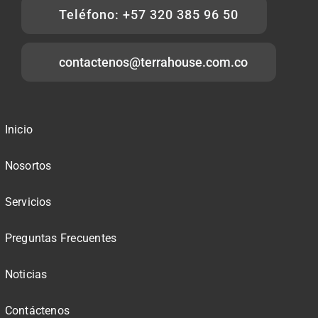
Teléfono: +57 320 385 96 50
contactenos@terrahouse.com.co
Inicio
Nosortos
Servicios
Preguntas Frecuentes
Noticias
Contáctenos