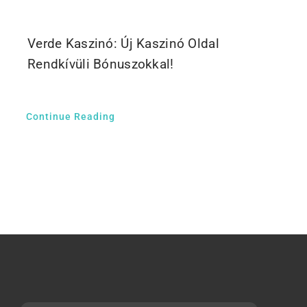
Contáctenos
Verde Kaszinó: Új Kaszinó Oldal
Rendkívüli Bónuszokkal!
Continue Reading