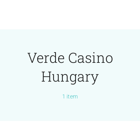
Skip
to
Toggl
content
Navig
Inicio
Verde Casino
Nosortos
Hungary
Servicios
1 item
Preguntas Frecuentes
Noticias