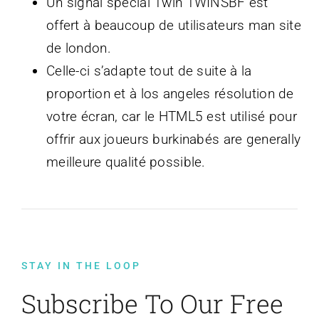
Un signal spécial 1win 1WINSBF est
offert à beaucoup de utilisateurs man site
de london.
Celle-ci s’adapte tout de suite à la
proportion et à los angeles résolution de
votre écran, car le HTML5 est utilisé pour
offrir aux joueurs burkinabés are generally
meilleure qualité possible.
STAY IN THE LOOP
Subscribe To Our Free