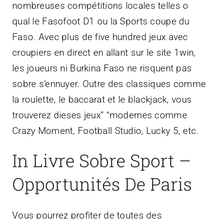
nombreuses compétitions locales telles o
qual le Fasofoot D1 ou la Sports coupe du
Faso. Avec plus de five hundred jeux avec
croupiers en direct en allant sur le site 1win,
les joueurs ni Burkina Faso ne risquent pas
sobre s’ennuyer. Outre des classiques comme
la roulette, le baccarat et le blackjack, vous
trouverez dieses jeux” “modernes comme
Crazy Moment, Football Studio, Lucky 5, etc.
In Livre Sobre Sport –
Opportunités De Paris
Vous pourrez profiter de toutes des