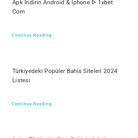
Apk Indirin Android & Iphone ᐉ 1xbet
Com
Continue Reading
Türkiyedeki Popüler Bahis Siteleri 2024
Listesi
Continue Reading