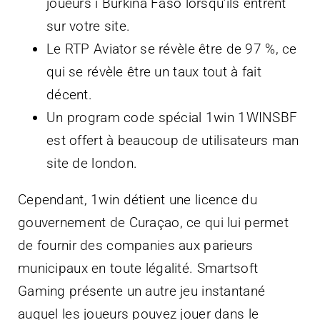
joueurs i Burkina Faso lorsqu’ils entrent
sur votre site.
Le RTP Aviator se révèle être de 97 %, ce
qui se révèle être un taux tout à fait
décent.
Un program code spécial 1win 1WINSBF
est offert à beaucoup de utilisateurs man
site de london.
Cependant, 1win détient une licence du
gouvernement de Curaçao, ce qui lui permet
de fournir des companies aux parieurs
municipaux en toute légalité. Smartsoft
Gaming présente un autre jeu instantané
auquel les joueurs pouvez jouer dans le