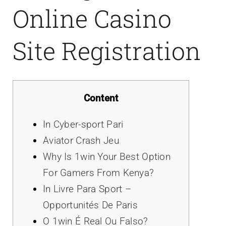
Online Casino
Site Registration
Content
In Cyber-sport Pari
Aviator Crash Jeu
Why Is 1win Your Best Option
For Gamers From Kenya?
In Livre Para Sport –
Opportunités De Paris
O 1win É Real Ou Falso?