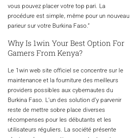
vous pouvez placer votre top pari. La
procédure est simple, même pour un nouveau
parieur sur votre Burkina Faso.”
Why Is 1win Your Best Option For
Gamers From Kenya?
Le 1win web site officiel se concentre sur le
maintenance et la fourniture des meilleurs
providers possibles aux cybernautes du
Burkina Faso. L’un des solution d’y parvenir
reste de mettre sobre place diverses
récompenses pour les débutants et les
utilisateurs réguliers. La société présente