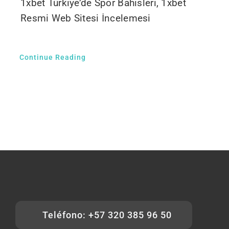
1xbet Türkiye’de Spor Bahisleri, 1xbet
Resmi Web Sitesi İncelemesi
Continue Reading
Teléfono: +57 320 385 96 50