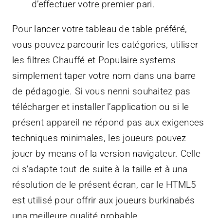
d’effectuer votre premier pari.
Pour lancer votre tableau de table préféré,
vous pouvez parcourir les catégories, utiliser
les filtres Chauffé et Populaire systems
simplement taper votre nom dans una barre
de pédagogie. Si vous nenni souhaitez pas
télécharger et installer l’application ou si le
présent appareil ne répond pas aux exigences
techniques minimales, les joueurs pouvez
jouer by means of la version navigateur. Celle-
ci s’adapte tout de suite à la taille et à una
résolution de le présent écran, car le HTML5
est utilisé pour offrir aux joueurs burkinabés
una meilleure qualité probable.