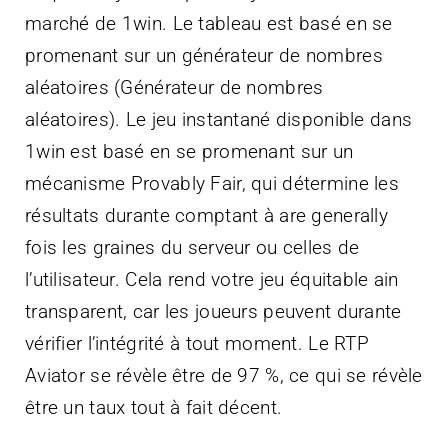
marché de 1win. Le tableau est basé en se
promenant sur un générateur de nombres
aléatoires (Générateur de nombres
aléatoires). Le jeu instantané disponible dans
1win est basé en se promenant sur un
mécanisme Provably Fair, qui détermine les
résultats durante comptant à are generally
fois les graines du serveur ou celles de
l’utilisateur. Cela rend votre jeu équitable ain
transparent, car les joueurs peuvent durante
vérifier l’intégrité à tout moment. Le RTP
Aviator se révèle être de 97 %, ce qui se révèle
être un taux tout à fait décent.