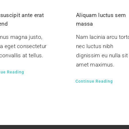
suscipit ante erat
Aliquam luctus sem
fend
massa
mus magna justo,
Nam lacinia arcu torto
ia eget consectetur
nec luctus nibh
convallis at tellus.
dignissim eu nulla sit
amet maximus.
nue Reading
Continue Reading