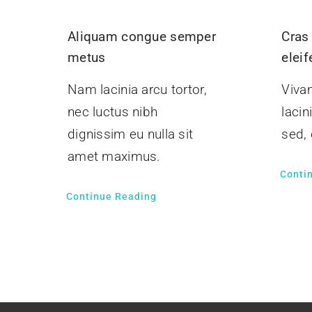
Aliquam congue semper
Cras 
metus
elei
Nam lacinia arcu tortor,
Viva
nec luctus nibh
lacin
dignissim eu nulla sit
sed, 
amet maximus.
Conti
Continue Reading