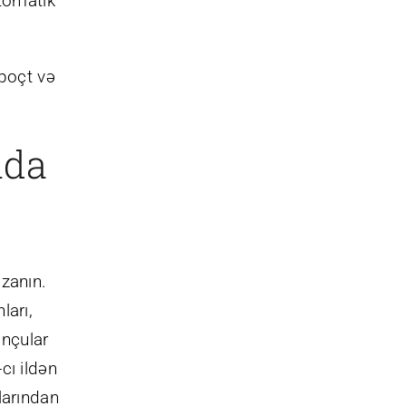
vtomatik
-poçt və
nda
zanın.
ları,
nçular
cı ildən
larından