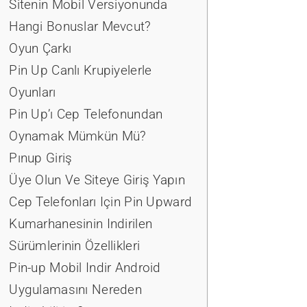
Sitenin Mobil Versiyonunda
Hangi Bonuslar Mevcut?
Oyun Çarkı
Pin Up Canlı Krupiyelerle
Oyunları
Pin Up’ı Cep Telefonundan
Oynamak Mümkün Mü?
Pınup Giriş
Üye Olun Ve Siteye Giriş Yapın
Cep Telefonları Için Pin Upward
Kumarhanesinin Indirilen
Sürümlerinin Özellikleri
Pin-up Mobil Indir Android
Uygulamasını Nereden