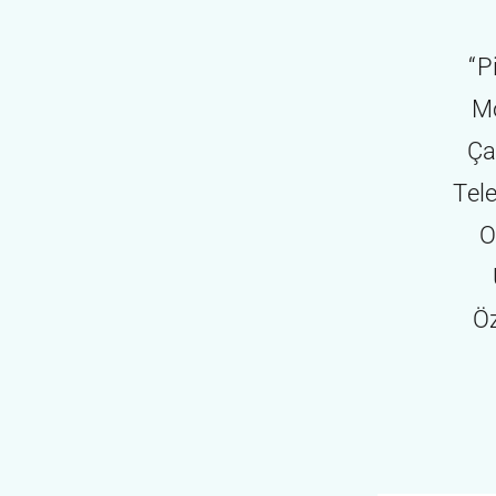
“P
Mo
Ça
Tel
O
Öz