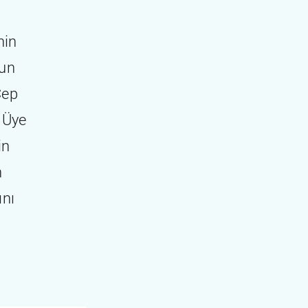
nin
yun
Cep
 Üye
in
n
ını