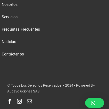
Nosortos
Servicios
Preguntas Frecuentes
Noticias
Contáctenos
© Todos Los Derechos Reservados. • 2024 • Powered By
AugeSoluciones SAS