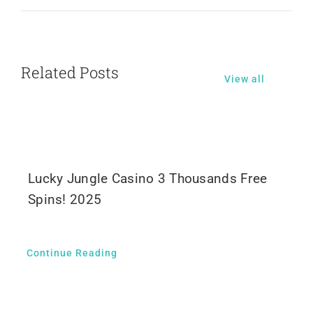
Related Posts
View all
Lucky Jungle Casino 3 Thousands Free
Spins! 2025
Continue Reading