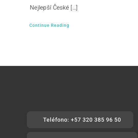
Nejlepší České […]
Continue Reading
Teléfono: +57 320 385 96 50