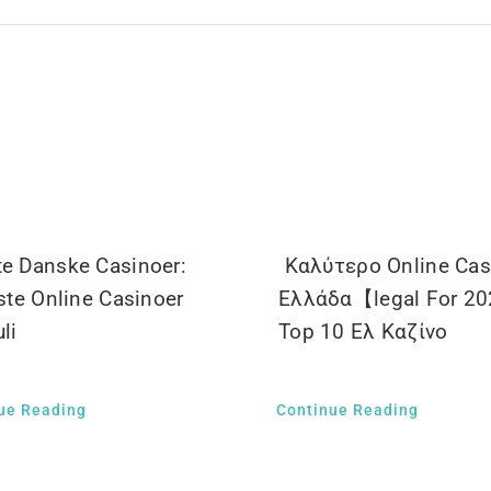
e Danske Casinoer:
️ Καλύτερο Online Ca
gste Online Casinoer
Ελλάδα【legal For 2
li
Top 10 Ελ Καζίνο
ue Reading
Continue Reading