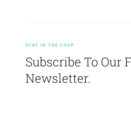
STAY IN THE LOOP
Subscribe To Our 
Newsletter.