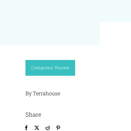
Categories:
Review
By Terrahouse
Share