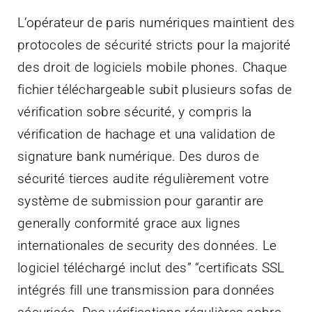
L’opérateur de paris numériques maintient des
protocoles de sécurité stricts pour la majorité
des droit de logiciels mobile phones. Chaque
fichier téléchargeable subit plusieurs sofas de
vérification sobre sécurité, y compris la
vérification de hachage et una validation de
signature bank numérique. Des duros de
sécurité tierces audite régulièrement votre
système de submission pour garantir are
generally conformité grace aux lignes
internationales de security des données. Le
logiciel téléchargé inclut des” “certificats SSL
intégrés fill une transmission para données