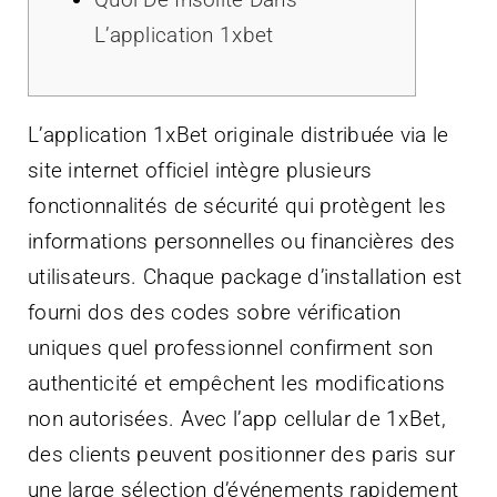
L’application 1xbet
L’application 1xBet originale distribuée via le
site internet officiel intègre plusieurs
fonctionnalités de sécurité qui protègent les
informations personnelles ou financières des
utilisateurs. Chaque package d’installation est
fourni dos des codes sobre vérification
uniques quel professionnel confirment son
authenticité et empêchent les modifications
non autorisées. Avec l’app cellular de 1xBet,
des clients peuvent positionner des paris sur
une large sélection d’événements rapidement