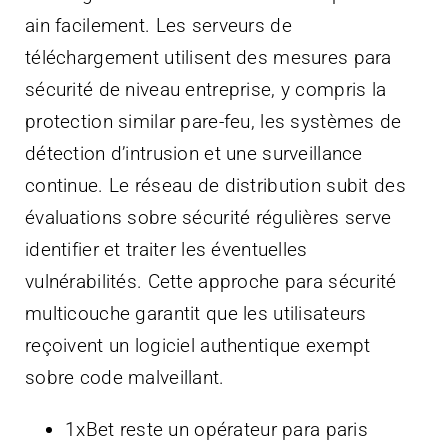
ain facilement. Les serveurs de
téléchargement utilisent des mesures para
sécurité de niveau entreprise, y compris la
protection similar pare-feu, les systèmes de
détection d’intrusion et une surveillance
continue. Le réseau de distribution subit des
évaluations sobre sécurité régulières serve
identifier et traiter les éventuelles
vulnérabilités. Cette approche para sécurité
multicouche garantit que les utilisateurs
reçoivent un logiciel authentique exempt
sobre code malveillant.
1xBet reste un opérateur para paris