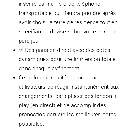
inscrire par numéro de téléphone
transportable qu’il faudra prendre après
avoir choisi la terre de résidence tout en
spécifiant la devise sobre votre compte
para jeu.
✅ Des paris en direct avec des cotes
dynamiques pour une immersion totale
dans chaque événement.
Cette fonctionnalité permet aux
utilisateurs de réagir instantanément aux
changements, para placer des london in-
play (en direct) et de accomplir des
pronostics derrière les meilleures cotes
possibles.