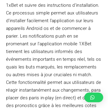
1xBet et suivre des instructions d’installation.
Ce processus simple permet aux utilisateurs
d’installer facilement l’application sur leurs
appareils Android os et de commencer à
parier. Les notifications push en se
promenant sur l’application mobile 1XBet
tiennent les utilisateurs informés des
événements importants en temps réel, tels os
quais les buts marqués, les remplacements
ou autres mises à jour cruciales ni match.
Cette fonctionnalité permet aux utilisateurs de
réagir instantanément aux changements, para
placer des paris in-play (en direct) et de faire
des pronostics grâce à les meilleures cotes