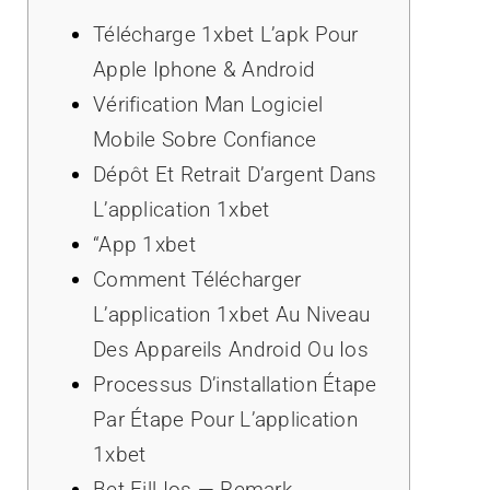
Télécharge 1xbet L’apk Pour
Apple Iphone & Android
Vérification Man Logiciel
Mobile Sobre Confiance
Dépôt Et Retrait D’argent Dans
L’application 1xbet
“App 1xbet
Comment Télécharger
L’application 1xbet Au Niveau
Des Appareils Android Ou Ios
Processus D’installation Étape
Par Étape Pour L’application
1xbet
Bet Fill Ios — Remark