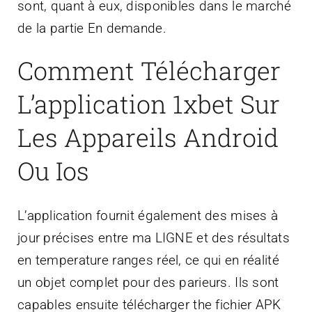
sont, quant à eux, disponibles dans le marché
de la partie En demande.
Comment Télécharger
L’application 1xbet Sur
Les Appareils Android
Ou Ios
L’application fournit également des mises à
jour précises entre ma LIGNE et des résultats
en temperature ranges réel, ce qui en réalité
un objet complet pour des parieurs. Ils sont
capables ensuite télécharger the fichier APK