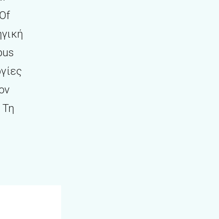
Of
ηγική
pus
ργίες
ον
 Τη