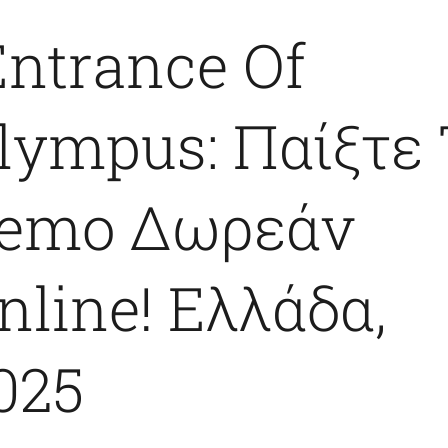
Entrance Of
lympus: Παίξτε 
emo Δωρεάν
nline! Ελλάδα,
025