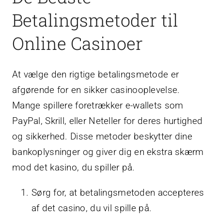
Betalingsmetoder til
Online Casinoer
At vælge den rigtige betalingsmetode er
afgørende for en sikker casinooplevelse.
Mange spillere foretrækker e-wallets som
PayPal, Skrill, eller Neteller for deres hurtighed
og sikkerhed. Disse metoder beskytter dine
bankoplysninger og giver dig en ekstra skærm
mod det kasino, du spiller på.
Sørg for, at betalingsmetoden accepteres
af det casino, du vil spille på.