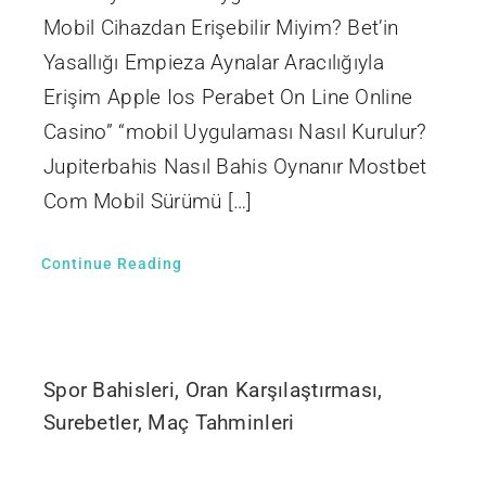
Mobil Cihazdan Erişebilir Miyim? Bet’in
Yasallığı Empieza Aynalar Aracılığıyla
Erişim Apple Ios Perabet On Line Online
Casino” “mobil Uygulaması Nasıl Kurulur?
Jupiterbahis Nasıl Bahis Oynanır Mostbet
Com Mobil Sürümü […]
Continue Reading
Spor Bahisleri, Oran Karşılaştırması,
Surebetler, Maç Tahminleri