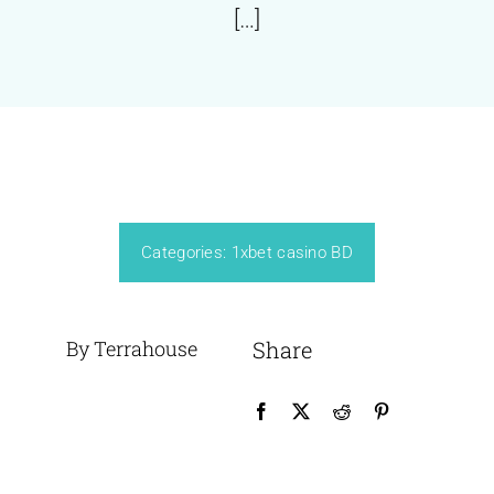
[…]
Categories:
1xbet casino BD
By Terrahouse
Share