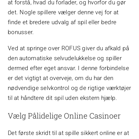
at forstå, hvad du forlader, og hvorfor du gør
det. Nogle spillere vælger denne vej for at
finde et bredere udvalg af spil eller bedre
bonusser.
Ved at springe over ROFUS giver du afkald på
den automatiske selvudelukkelse og spiller
dermed efter eget ansvar. I denne forbindelse
er det vigtigt at overveje, om du har den
nødvendige selvkontrol og de rigtige værktøjer
til at håndtere dit spil uden ekstern hjælp.
Vælg Pålidelige Online Casinoer
Det første skridt til at spille sikkert online er at