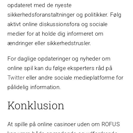
opdateret med de nyeste
sikkerhedsforanstaltninger og politikker. Følg
aktivt online diskussionsfora og sociale
medier for at holde dig informeret om
ændringer eller sikkerhedstrusler.
For daglige opdateringer og nyheder om
online spil kan du følge eksperters råd på
Twitter
eller andre sociale medieplatforme for
pålidelig information.
Konklusion
At spille på online casinoer uden om ROFUS