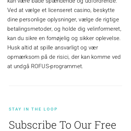
kan være både spændende og udfordrende.
Ved at vælge et licenseret casino, beskytte
dine personlige oplysninger, vælge de rigtige
betalingsmetoder, og holde dig velinformeret,
kan du sikre en fornøjelig og sikker oplevelse.
Husk altid at spille ansvarligt og vær
opmærksom på de risici, der kan komme ved
at undgå ROFUS-programmet.
STAY IN THE LOOP
Subscribe To Our Free