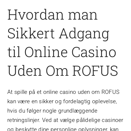
Hvordan man
Sikkert Adgang
til Online Casino
Uden Om ROFUS
At spille på et online casino uden om ROFUS
kan være en sikker og fordelagtig oplevelse,
hvis du følger nogle grundlæggende
retningslinjer. Ved at vælge pålidelige casinoer
og beskytte dine personlige oplysninger, kan