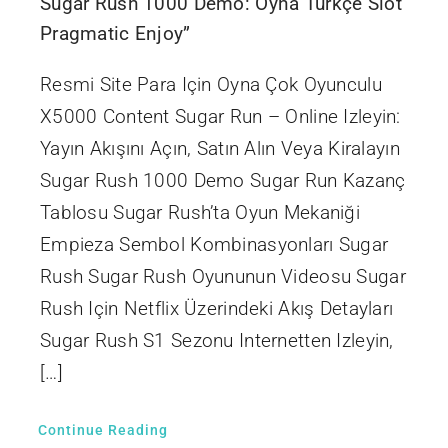
Sugar Rush 1000 Demo: Oyna Türkçe Slot
Contáctenos
Pragmatic Enjoy”
Resmi Site Para Için Oyna Çok Oyunculu
X5000 Content Sugar Run – Online Izleyin:
Yayın Akışını Açın, Satın Alın Veya Kiralayın
Sugar Rush 1000 Demo Sugar Run Kazanç
Tablosu Sugar Rush’ta Oyun Mekaniği
Empieza Sembol Kombinasyonları Sugar
Rush Sugar Rush Oyununun Videosu Sugar
Rush Için Netflix Üzerindeki Akış Detayları
Sugar Rush S1 Sezonu Internetten Izleyin,
[…]
Continue Reading