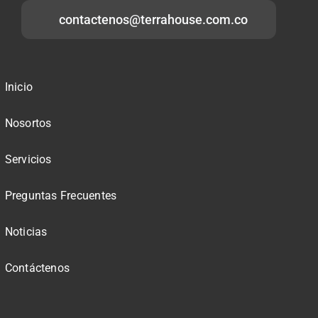
contactenos@terrahouse.com.co
Inicio
Nosortos
Servicios
Preguntas Frecuentes
Noticias
Contáctenos