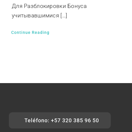
Для Разблокировки Бонуса
учитывавшимися […]
Continue Reading
Teléfono: +57 320 385 96 50