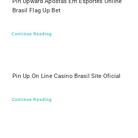
Pin Upward Apostas Em Esportes Online
Contáctenos
Brasil Flag Up Bet
Continue Reading
Pin Up On Line Casino Brasil Site Oficial
Continue Reading