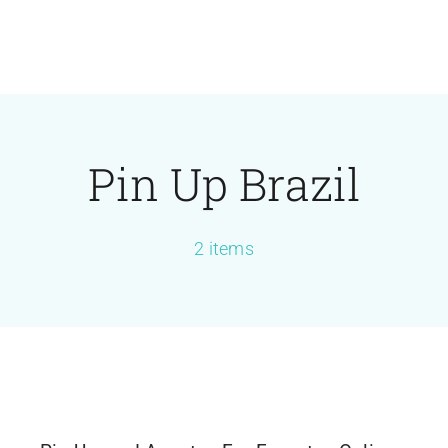
Skip
to
Toggl
content
Navig
Inicio
Pin Up Brazil
Nosortos
2 items
Servicios
Preguntas Frecuentes
Noticias