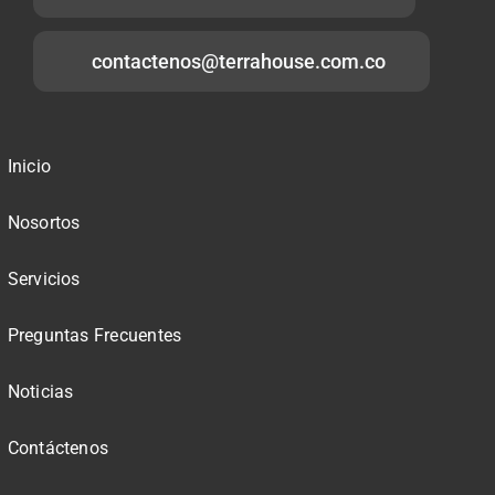
contactenos@terrahouse.com.co
Inicio
Nosortos
Servicios
Preguntas Frecuentes
Noticias
Contáctenos