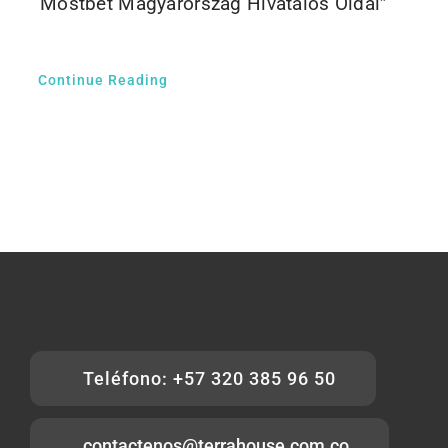
Mostbet Magyarország Hivatalos Oldal”
Contáctenos
Continue Reading
Teléfono: +57 320 385 96 50
contactenos@terrahouse.com.co