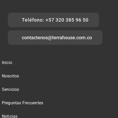
Teléfono: +57 320 385 96 50
contactenos@terrahouse.com.co
Inicio
Nosortos
Servicios
Preguntas Frecuentes
Noticias