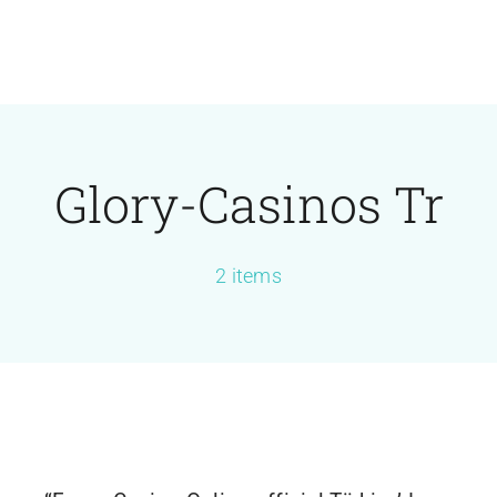
Skip
to
Toggl
content
Navig
Inicio
Glory-Casinos Tr
Nosortos
2 items
Servicios
Preguntas Frecuentes
Noticias