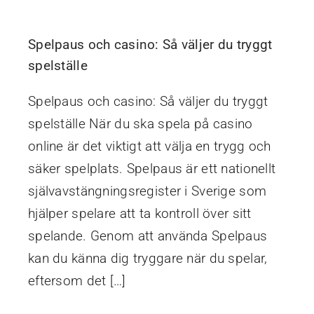
Contáctenos
Spelpaus och casino: Så väljer du tryggt
spelställe
Spelpaus och casino: Så väljer du tryggt
spelställe När du ska spela på casino
online är det viktigt att välja en trygg och
säker spelplats. Spelpaus är ett nationellt
självavstängningsregister i Sverige som
hjälper spelare att ta kontroll över sitt
spelande. Genom att använda Spelpaus
kan du känna dig tryggare när du spelar,
eftersom det […]