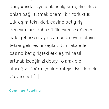
dünyasında, oyuncuların ilgisini çekmek ve
onları bağlı tutmak önemli bir zorluktur.
Etkileşim teknikleri, casino bet giriş
deneyiminizi daha sürükleyici ve eğlenceli
hale getirirken, aynı zamanda oyuncuların
tekrar gelmesini sağlar. Bu makalede,
casino bet girişteki etkileşimi nasıl
arttırabileceğinizi detaylı olarak ele
alacağız. Doğru İçerik Stratejisi Belirlemek
Casino bet […]
Continue Reading