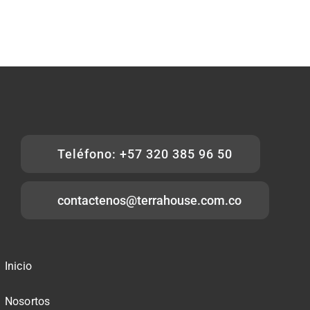
Teléfono: +57 320 385 96 50
contactenos@terrahouse.com.co
Inicio
Nosortos