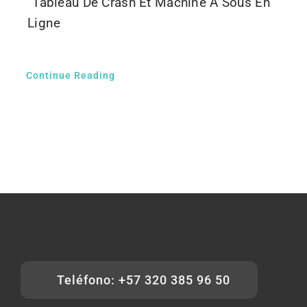
“Tableau De Crash Et Machine À Sous En
Contáctenos
Ligne
Continue Reading
Teléfono: +57 320 385 96 50