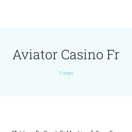
Skip
to
Toggl
content
Navig
Inicio
Aviator Casino Fr
Nosortos
1 item
Servicios
Preguntas Frecuentes
Noticias