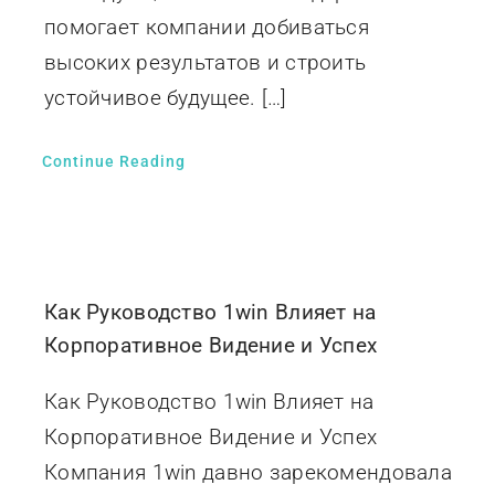
помогает компании добиваться
высоких результатов и строить
устойчивое будущее. […]
Continue Reading
Как Руководство 1win Влияет на
Корпоративное Видение и Успех
Как Руководство 1win Влияет на
Корпоративное Видение и Успех
Компания 1win давно зарекомендовала