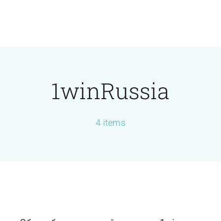
Skip
to
Toggl
content
Navig
Inicio
1winRussia
Nosortos
4 items
Servicios
Preguntas Frecuentes
Noticias