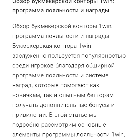
Обзор букмекерской конторы 1win:
Contáctenos
программа лояльности и награды
Обзор букмекерской конторы 1win:
программа лояльности и награды
Букмекерская контора 1win
заслуженно пользуется популярностью
среди игроков благодаря обширной
программе лояльности и системе
наград, которые помогают как
новичкам, так и опытным бетторам
получать дополнительные бонусы и
привилегии. В этой статье мы
подробно рассмотрим основные
элементы программы лояльности 1win,