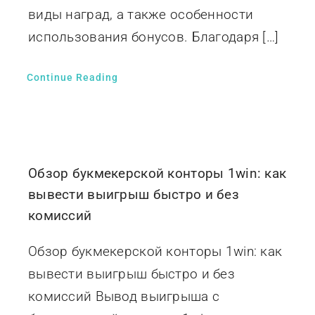
виды наград, а также особенности
использования бонусов. Благодаря […]
Continue Reading
Обзор букмекерской конторы 1win: как
вывести выигрыш быстро и без
комиссий
Обзор букмекерской конторы 1win: как
вывести выигрыш быстро и без
комиссий Вывод выигрыша с