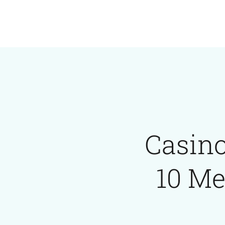
Skip
to
content
Casino
10 Me