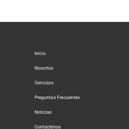
Inicio
Nosortos
Servicios
Preguntas Frecuentes
Noticias
Contáctenos