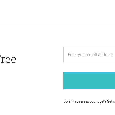
Free
Don’t have an account yet? Get 