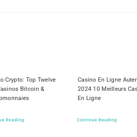
o Crypto: Top Twelve
Casino En Ligne Aute
asinos Bitcoin &
2024 10 Meilleurs Ca
tomonnaies
En Ligne
ue Reading
Continue Reading