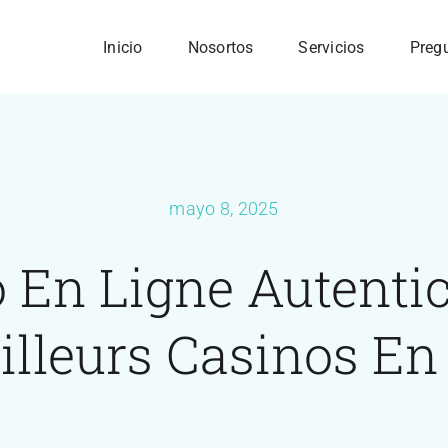
Inicio
Nosortos
Servicios
Preg
mayo 8, 2025
 En Ligne Autenti
illeurs Casinos En