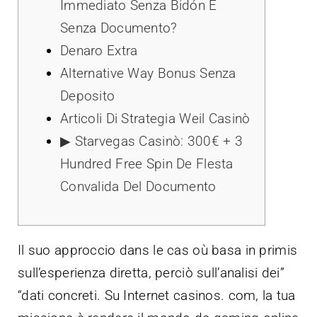
Immediato Senza Bidón E
Senza Documento?
Denaro Extra
Alternative Way Bonus Senza
Deposito
Articoli Di Strategia Weil Casinò
▶ Starvegas Casinò: 300€ + 3
Hundred Free Spin De Flesta
Convalida Del Documento
Il suo approccio dans le cas où basa in primis
sull’esperienza diretta, perciò sull’analisi dei”
“dati concreti. Su Internet casinos. com, la tua