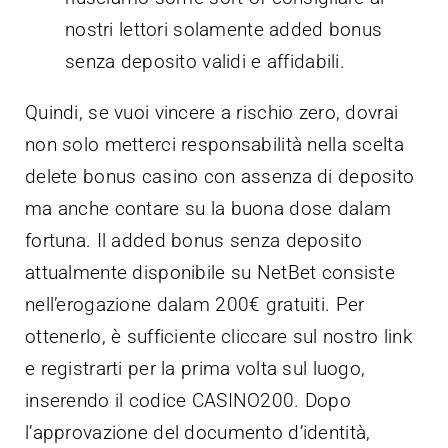
nostri lettori solamente added bonus
senza deposito validi e affidabili.
Quindi, se vuoi vincere a rischio zero, dovrai
non solo metterci responsabilità nella scelta
delete bonus casino con assenza di deposito
ma anche contare su la buona dose dalam
fortuna. Il added bonus senza deposito
attualmente disponibile su NetBet consiste
nell’erogazione dalam 200€ gratuiti. Per
ottenerlo, è sufficiente cliccare sul nostro link
e registrarti per la prima volta sul luogo,
inserendo il codice CASINO200. Dopo
l’approvazione del documento d’identità,