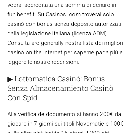
vedrai accreditata una somma di denaro in
fun benefit. Su Casinos. com troverai solo
casinò con bonus senza deposito autorizzati
dalla legislazione italiana (licenza ADM).
Consulta are generally nostra lista dei migliori
casinò on the internet per saperne pada più e
leggere le nostre recensioni.
▶ Lottomatica Casinò: Bonus
Senza Almacenamiento Casinò
Con Spid
Alla verifica de documento si hanno 200€ da
giocare in 7 giorni sui titoli Novomatic e 100€