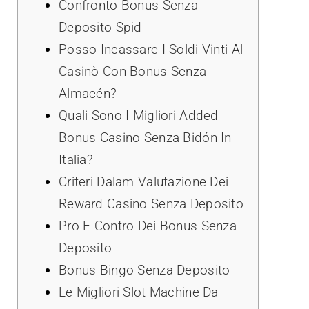
Confronto Bonus Senza
Deposito Spid
Posso Incassare I Soldi Vinti Al
Casinò Con Bonus Senza
Almacén?
Quali Sono I Migliori Added
Bonus Casino Senza Bidón In
Italia?
Criteri Dalam Valutazione Dei
Reward Casino Senza Deposito
Pro E Contro Dei Bonus Senza
Deposito
Bonus Bingo Senza Deposito
Le Migliori Slot Machine Da