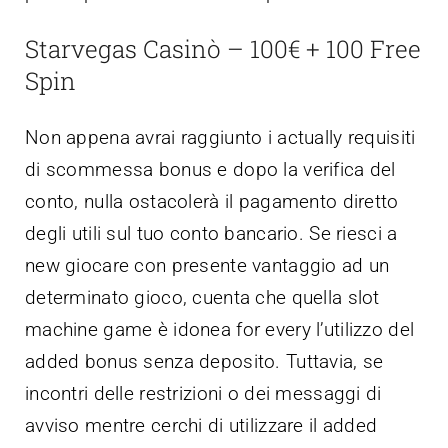
Starvegas Casinò – 100€ + 100 Free
Spin
Non appena avrai raggiunto i actually requisiti
di scommessa bonus e dopo la verifica del
conto, nulla ostacolerà il pagamento diretto
degli utili sul tuo conto bancario. Se riesci a
new giocare con presente vantaggio ad un
determinato gioco, cuenta che quella slot
machine game è idonea for every l’utilizzo del
added bonus senza deposito. Tuttavia, se
incontri delle restrizioni o dei messaggi di
avviso mentre cerchi di utilizzare il added