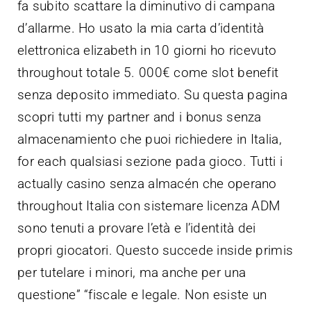
fa subito scattare la diminutivo di campana
d’allarme. Ho usato la mia carta d’identità
elettronica elizabeth in 10 giorni ho ricevuto
throughout totale 5. 000€ come slot benefit
senza deposito immediato. Su questa pagina
scopri tutti my partner and i bonus senza
almacenamiento che puoi richiedere in Italia,
for each qualsiasi sezione pada gioco. Tutti i
actually casino senza almacén che operano
throughout Italia con sistemare licenza ADM
sono tenuti a provare l’età e l’identità dei
propri giocatori. Questo succede inside primis
per tutelare i minori, ma anche per una
questione” “fiscale e legale. Non esiste un