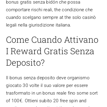
bonus gratis senza bidón che possa
comportare rischi reali, the condizione che
cuando scelgano sempre at the solo casinò
legali nella giurisdizione italiana.
Come Cuando Attivano
I Reward Gratis Senza
Deposito?
Il bonus senza deposito deve organismo
giocato 30 volte il suo valore per essere
trasformato in un bonus reale fino some sort
of 100€. Ottieni subito 20 free spin and