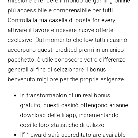
missione è rendere il mondo de gaming online
più accessibile e comprensibile per tutti.
Controlla la tua casella di posta for every
attivare il favore e ricevere nuove offerte
esclusive. Dal momento che low tutti i casinò
accorpano questi credited premi in un unico
pacchetto, è utile conoscere votre differenze
generali al fine di selezionare il bonus
benvenuto migliore per the proprie esigenze.
In transformacion di un real bonus
gratuito, questi casinò ottengono arianne
download delle li app, incrementando
così le loro statistiche di utilizzo.
Il” “reward sarà accreditato are available