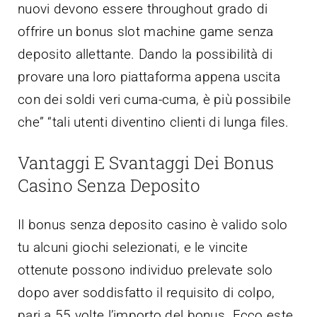
nuovi devono essere throughout grado di
offrire un bonus slot machine game senza
deposito allettante. Dando la possibilità di
provare una loro piattaforma appena uscita
con dei soldi veri cuma-cuma, è più possibile
che” “tali utenti diventino clienti di lunga files.
Vantaggi E Svantaggi Dei Bonus
Casino Senza Deposito
Il bonus senza deposito casino è valido solo
tu alcuni giochi selezionati, e le vincite
ottenute possono individuo prelevate solo
dopo aver soddisfatto il requisito di colpo,
pari a 55 volte l’importo del bonus. Ecco este