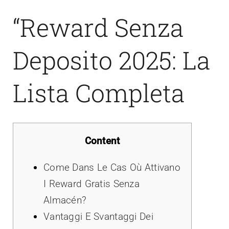
“Reward Senza
Deposito 2025: La
Lista Completa
Content
Come Dans Le Cas Où Attivano
I Reward Gratis Senza
Almacén?
Vantaggi E Svantaggi Dei