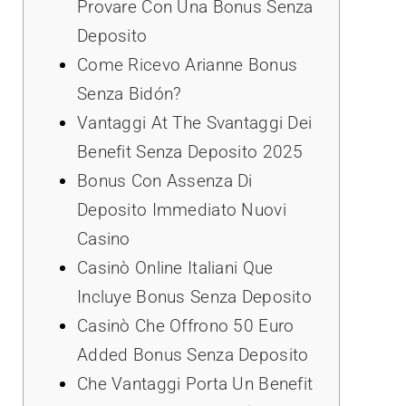
Provare Con Una Bonus Senza
Deposito
Come Ricevo Arianne Bonus
Senza Bidón?
Vantaggi At The Svantaggi Dei
Benefit Senza Deposito 2025
Bonus Con Assenza Di
Deposito Immediato Nuovi
Casino
Casinò Online Italiani Que
Incluye Bonus Senza Deposito
Casinò Che Offrono 50 Euro
Added Bonus Senza Deposito
Che Vantaggi Porta Un Benefit