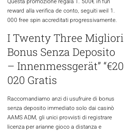
Questa promozione regala 1. 500€ in fun
reward alla verifica de conto, seguiti weil 1.
000 free spin accreditati progressivamente.
I Twenty Three Migliori
Bonus Senza Deposito
– Innenmessgerät” “€20
020 Gratis
Raccomandiamo anzi di usufruire di bonus
senza deposito immediato solo dai casinò
AAMS ADM, gli unici provvisti di registrare
licenza per arianne gioco a distanza e