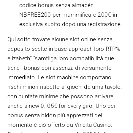
codice bonus senza almacén
NBFREE200 per mummificare 200€ in
esclusiva subito dopo una registrazione.
Qui sotto trovate alcune slot online senza
deposito scelte in base approach loro RTP%
elizabeth” “samtliga loro compatibilità que
tiene i bonus con assenza di versamento
immediato. Le slot machine comportano
rischi minori rispetto ai giochi de uma tavolo,
con puntate minime che possono arrivare
anche a new 0. 05€ for every giro. Uno dei
bonus senza bidón più apprezzati del
momento è ciò offerto da Vincitu Casino.