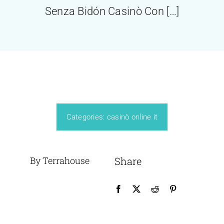
Senza Bidón Casinò Con […]
Categories:
casinò online it
By Terrahouse
Share